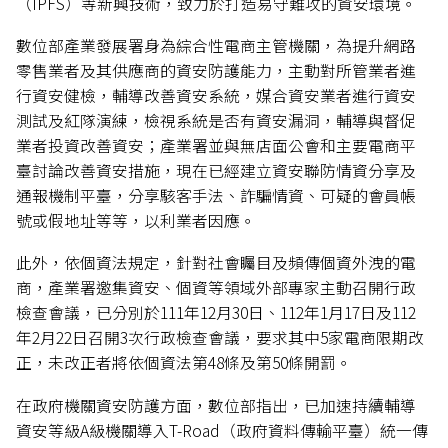
（IPFS）等新興技術，致力於打造易守難攻的資安環境。
數位部產業發展署身為綜合性電商主管機關，為提升網路
零售業者及其供應商的資安防護能力，主動對所管業者進
行資安健檢，輔導改善資安系統，媒合資安業者進行資安
測試及紅隊演練，檢視系統是否有資安漏洞，輔導與督促
業者投資改善資安；產業署並與無店面公會和主要電商平
臺討論改善資安措施，現在已經建立資安聯防情資分享及
通報機制平臺，分享駭客手法、詐騙情資、可疑的會員帳
號或假地址等等，以利業者因應。
此外，依個資法規定，針對社會矚目及頻傳個資外洩的電
商，產業署邀集資安、個資等領域外部專家主動召開行政
檢查會議，已分別於111年12月30日、112年1月17日及112
年2月22日召開3次行政檢查會議，要求其中5家電商限期改
正，未改正者將依個資法第48條及第50條開罰。
在政府機關資安防護方面，數位部指出，已加速持續輔導
資安等級A級機關導入T-Road（政府資料傳輸平臺）統一傳