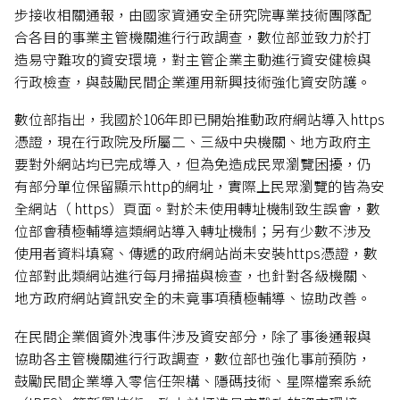
步接收相關通報，由國家資通安全研究院專業技術團隊配
合各目的事業主管機關進行行政調查，數位部並致力於打
造易守難攻的資安環境，對主管企業主動進行資安健檢與
行政檢查，與鼓勵民間企業運用新興技術強化資安防護。
數位部指出，我國於106年即已開始推動政府網站導入https
憑證，現在行政院及所屬二、三級中央機關、地方政府主
要對外網站均已完成導入，但為免造成民眾瀏覽困擾，仍
有部分單位保留顯示http的網址，實際上民眾瀏覽的皆為安
全網站（ https）頁面。對於未使用轉址機制致生誤會，數
位部會積極輔導這類網站導入轉址機制；另有少數不涉及
使用者資料填寫、傳遞的政府網站尚未安裝https憑證，數
位部對此類網站進行每月掃描與檢查，也針對各級機關、
地方政府網站資訊安全的未竟事項積極輔導、協助改善。
在民間企業個資外洩事件涉及資安部分，除了事後通報與
協助各主管機關進行行政調查，數位部也強化事前預防，
鼓勵民間企業導入零信任架構、隱碼技術、星際檔案系統