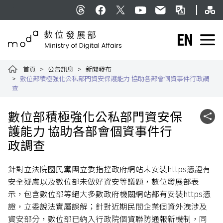
跳到主要內容
網
:::
Threads
facebook
X
YouTube
民意信箱
雙語詞彙
English
數位發展部全球資訊網
首頁
公告訊息
新聞發布
數位部積極強化公私部門資安保護能力 協助各部會個資事件行政調
查
:::
數位部積極強化公私部門資安保
社群
護能力 協助各部會個資事件行
政調查
針對立法院國民黨團立委指控政府網站未安裝https憑證有
安全疑慮以及數位部未做好資安等議題，數位發展部表
示，包含數位部等絕大多數政府機關網站都有安裝https憑
證，立委說法實屬誤解；針對近期民間企業個資外洩涉及
資安部分，數位部已納入行政院個資聯防通報新機制，同