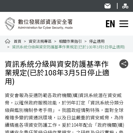
跳到主要內容
網
:::
民意信箱
English
資通安全署全球資訊網
首頁
資安法規專區
相關作業指引
停止適用
資訊系統分級與資安防護基準作業規定(已於108年3月5日停止適用)
:::
資訊系統分級與資安防護基準作
社群
業規定(已於108年3月5日停止適
用)
資安會報為妥適防範各政府機關(構)資訊系統潛在資安威
脅，以確保政府服務效能，於99年訂定「資訊系統分類分
級與鑑別機制參考手冊」。我國政經情勢特殊，面對全球
複雜多變的資通訊環境，以及日益嚴重的資安威脅，為持
續精進各項資安防護工作。爰於104年配合「政府機關(構)
資通安全責任等級分級作業規定」之研修及分行實施，參