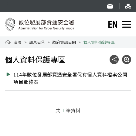
跳到主要內容
網
:::
民意信箱
English
資通安全署全球資訊網
首頁
訊息公告
政府資訊公開
個人資料保護專區
:::
個人資料保護專區
社群分享
展開
114年數位發展部資通安全署保有個人資料檔案公開
項目彙整表
共
1
筆資料