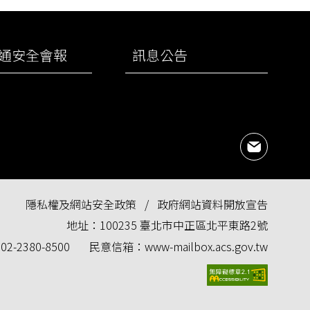
通安全會報
訊息公告
民意
隱私權及網站安全政策
政府網站資料開放宣告
地址：
100235 臺北市中正區北平東路2號
：
02-2380-8500
民意信箱：
www-mailbox.acs.gov.tw