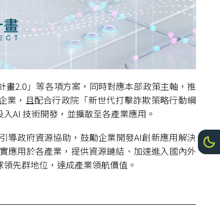
計畫2.0」等各項方案，同時對應本部政策主軸，推
微企業，且配合行政院「新世代打擊詐欺策略行動綱
入AI 技術開發，並擴散至各產業應用。
網站
引導政府資源協助，鼓勵企業開發AI創新應用解決
深
落實應用於各產業，提供資源鏈結、加速進入國內外
球領先群地位，達成產業領航價值。