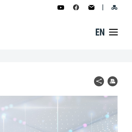
網站導
數位發展部數位產業署-ADI
數位產業署Facebook
民意信箱
English
展開
社群分享
列印