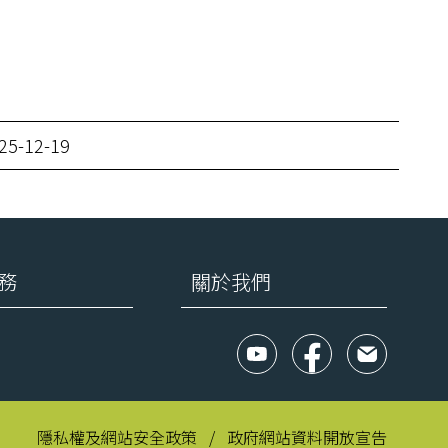
25-12-19
務
關於我們
數位發展部數位產業
數位產業署Fa
民意
隱私權及網站安全政策
政府網站資料開放宣告