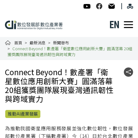
跳到主要內容
網
:::
數位發展部數位產業署-ADI
數位產業署Facebook
民意信箱
English
數位產業署全球資訊網
首頁
最新消息
新聞發布
Connect Beyond！數產署「衛星數位應用創新大賽」圓滿落幕 20組
獲獎團隊展現臺灣通訊韌性與跨域實力
:::
Connect Beyond！數產署「衛
社群
星數位應用創新大賽」圓滿落幕
20組獲獎團隊展現臺灣通訊韌性
與跨域實力
推動AI產業發展
為推動我國衛星應用服務發展並強化數位韌性，數位發展
部數位產業署（下稱數產署）今（14）日於台北數位產業