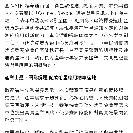
園區A棟1樓舉辦首屆「衛星數位應用創新大賽」頒獎典禮
。本次競賽以「Connect Beyond 鏈結衛星通訊未來」為主
軸 ，自去年啟動以來吸引全國131組團隊，最終擇優選出 金
獎及評審特別獎共20隊，展現臺灣在衛星通訊、定位與遙
測的應用創新實力。本次活動邀請國家太空中心朱崇惠副
主任、中研院資安專題中心黃彥男執行長、中華民國養殖
漁業發展協會侯彥隆執行長、台亞衛星郭育鈞總經理及神
盾衛星陳明宗執行長等產學研專家共襄盛舉，共同見證臺
灣衛星應用的關鍵時刻。
產業出題、團隊解題 促成衛星應用精準落地
數產署林俊秀署長表示，本次競賽不僅是創意的競技場，
更是以「產業需求帶動創新」為核心的機制。競賽特別邀
集陽明海運、芳興科技、養殖協會及對外漁業協會等需求
單位提出真實產業痛點，使參賽團隊能針對真實場景開發
解決方案。
林署長指出，透過此機制能有效促進參賽團隊與需求端、