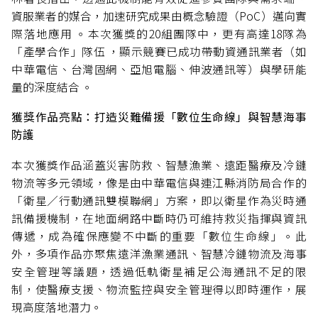
資服業者的媒合，加速研究成果由概念驗證（PoC）邁向實
際落地應用 。本次獲獎的20組團隊中，更有高達18隊為
「產學合作」隊伍 ，顯示競賽已成功帶動資通訊業者（如
中華電信、台灣固網、亞旭電腦、伸波通訊等）與學研能
量的深度結合 。
獲獎作品亮點：打造災難備援「數位生命線」與智慧海事
防護
本次獲獎作品涵蓋災害防救、智慧漁業、遠距醫療及冷鏈
物流等多元領域，像是由中華電信與連江縣消防局合作的
「衛星／行動通訊雙模聯網」方案，即以衛星作為災時通
訊備援機制，在地面網路中斷時仍可維持救災指揮與資訊
傳遞，成為確保應變不中斷的重要「數位生命線」。此
外，多項作品亦聚焦遠洋漁業通訊、智慧冷鏈物流及海事
安全管理等議題，透過低軌衛星補足公海通訊不足的限
制，使醫療支援、物流監控與安全管理得以即時運作，展
現高度落地潛力。