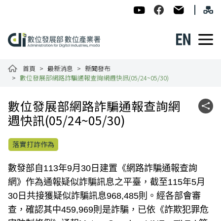
跳到主要內容
網
:::
數位發展部數位產業署-ADI
數位產業署Facebook
民意信箱
English
數位產業署全球資訊網
首頁
最新消息
新聞發布
數位發展部網路詐騙通報查詢網週快訊(05/24~05/30)
:::
數位發展部網路詐騙通報查詢網
社群
週快訊(05/24~05/30)
落實打詐作為
數發部自113年9月30日建置《網路詐騙通報查詢
網》作為通報疑似詐騙訊息之平臺，截至115年5月
30日共接獲疑似詐騙訊息968,485則。經各部會審
查，確認其中459,969則是詐騙，已依《詐欺犯罪危