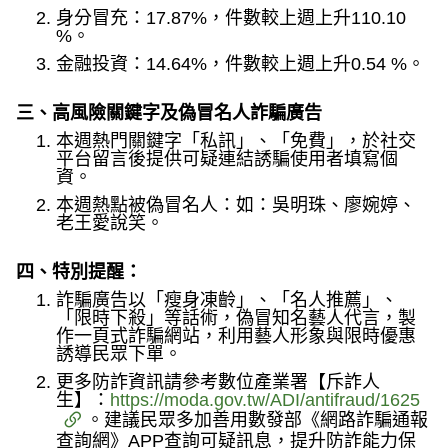
身分冒充：17.87%，件數較上週上升110.10
%。
金融投資：14.64%，件數較上週上升0.54 %。
三、高風險關鍵字及偽冒名人詐騙廣告
本週熱門關鍵字「私訊」、「免費」，於社交
平台留言後提供可疑連結誘騙使用者填寫個
資。
本週熱點被偽冒名人：如：吳明珠、廖婉婷、
老王愛說笑。
四、特別提醒：
詐騙廣告以「瘦身凍齡」、「名人推薦」、
「限時下殺」等話術，偽冒知名藝人代言，製
作一頁式詐騙網站，利用藝人形象與限時優惠
誘導民眾下單。
更多防詐資訊請參考數位產業署【斥詐人
生】：
https://moda.gov.tw/ADI/antifraud/1625
。建議民眾多加善用數發部《網路詐騙通報
查詢網》APP查詢可疑訊息，提升防詐能力保