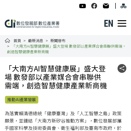
跳到主要內容
網
:::
數位發展部數位產業署-ADI
數位產業署Facebook
民意信箱
English
數位產業署全球資訊網
首頁
最新消息
新聞發布
「大南方AI智慧健康展」盛大登場 數發部以產業媒合會串聯供需端，
創造智慧健康產業新商機
:::
「大南方AI智慧健康展」盛大登
社群
場 數發部以產業媒合會串聯供
需端，創造智慧健康產業新商機
推動AI產業發展
為落實賴清德總統「健康臺灣」及「人工智慧之島」政策
願景，並鏈結「大南方新矽谷推動方案」，數位發展部攜
手國家科學及技術委員會、衛生福利部及臺南市政府，於