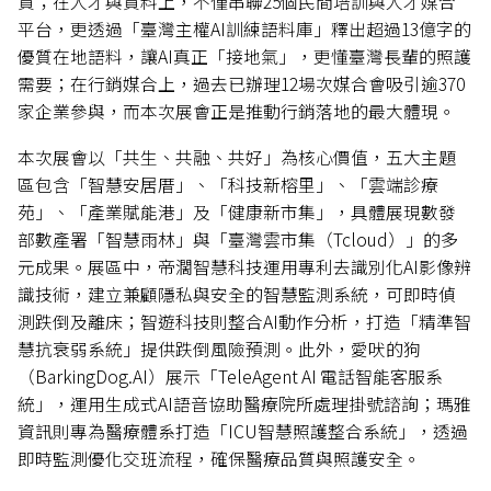
資；在人才與資料上，不僅串聯25個民間培訓與人才媒合
平台，更透過「臺灣主權AI訓練語料庫」釋出超過13億字的
優質在地語料，讓AI真正「接地氣」，更懂臺灣長輩的照護
需要；在行銷媒合上，過去已辦理12場次媒合會吸引逾370
家企業參與，而本次展會正是推動行銷落地的最大體現。
本次展會以「共生、共融、共好」為核心價值，五大主題
區包含「智慧安居厝」、「科技新榕里」、「雲端診療
苑」、「產業賦能港」及「健康新市集」，具體展現數發
部數產署「智慧雨林」與「臺灣雲市集（Tcloud）」的多
元成果。展區中，帝濶智慧科技運用專利去識別化AI影像辨
識技術，建立兼顧隱私與安全的智慧監測系統，可即時偵
測跌倒及離床；智遊科技則整合AI動作分析，打造「精準智
慧抗衰弱系統」提供跌倒風險預測。此外，愛吠的狗
（BarkingDog.AI）展示「TeleAgent AI 電話智能客服系
統」，運用生成式AI語音協助醫療院所處理掛號諮詢；瑪雅
資訊則專為醫療體系打造「ICU智慧照護整合系統」，透過
即時監測優化交班流程，確保醫療品質與照護安全。