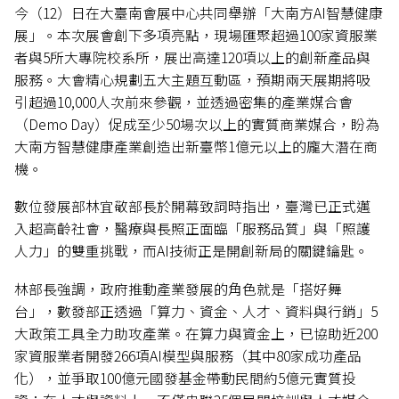
今（12）日在大臺南會展中心共同舉辦「大南方AI智慧健康
展」。本次展會創下多項亮點，現場匯聚超過100家資服業
者與5所大專院校系所，展出高達120項以上的創新產品與
服務。大會精心規劃五大主題互動區，預期兩天展期將吸
引超過10,000人次前來參觀，並透過密集的產業媒合會
（Demo Day）促成至少50場次以上的實質商業媒合，盼為
大南方智慧健康產業創造出新臺幣1億元以上的龐大潛在商
機。
數位發展部林宜敬部長於開幕致詞時指出，臺灣已正式邁
入超高齡社會，醫療與長照正面臨「服務品質」與「照護
人力」的雙重挑戰，而AI技術正是開創新局的關鍵鑰匙。
林部長強調，政府推動產業發展的角色就是「搭好舞
台」，數發部正透過「算力、資金、人才、資料與行銷」5
大政策工具全力助攻產業。在算力與資金上，已協助近200
家資服業者開發266項AI模型與服務（其中80家成功產品
化），並爭取100億元國發基金帶動民間約5億元實質投