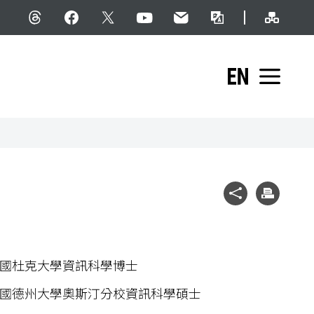
網站導
Threads
facebook
X
YouTube
民意信箱
雙語詞彙
English
展開
社群分享
列印
國杜克大學資訊科學博士
國德州大學奧斯汀分校資訊科學碩士