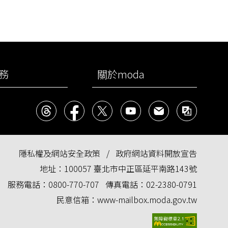
務
關於moda
Threads
facebook
X
YouTube
民意信箱
雙語
隱私權及網站安全政策
政府網站資料開放宣告
地址：
100057 臺北市中正區延平南路143號
服務電話：
0800-770-707
傳真電話：
02-2380-0791
民意信箱：
www-mailbox.moda.gov.tw