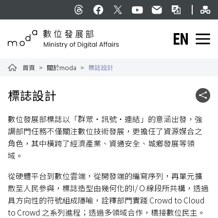
跳到主要內容
網
:::
Threads
facebook
X
YouTube
民意信箱
雙語詞彙
English
數位發展部全球資訊網
首頁
關於moda
標誌設計
:::
標誌設計
社群
數位發展部標誌以「群眾・訊號・連結」的意涵出發，強
調部門任務不僅關注數位技術發展，更擔任了資源媒合之
角色，其中橫跨了經濟產業、資通安全、城鄉發展等領
域。
從硬體平台到數位雲端，從開發端的編寫序列，再單元擴
散至人民參與，標誌造型由幾何化的I/ O 線段所共構，透過
具方向性的符號組成隱喻，詮釋部門實踐 Crowd to Cloud
to Crowd 之系列進程；透過多領域合作，橋接數位民主。