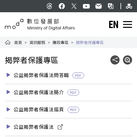
跳到主要內容
網
:::
Threads
facebook
X
YouTube
民意信箱
雙語詞彙
English
數位發展部全球資訊網
首頁
資訊服務
廉政專區
揭弊者保護專區
:::
揭弊者保護專區
社群分享
展開
公益揭弊者保護法問答輯
PDF
公益揭弊者保護法簡介
PDF
公益揭弊者保護法摺頁
PDF
公益揭弊者保護法