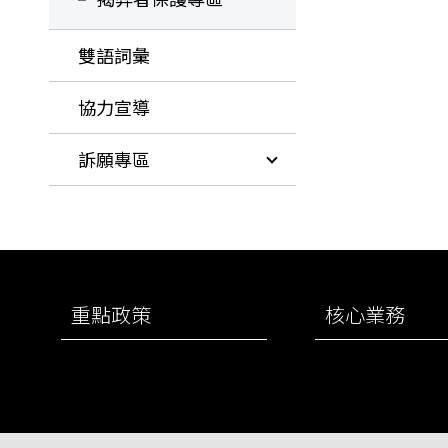
雙語詞彙
協力宣導
訴願專區
:::
重點政策
核心業務