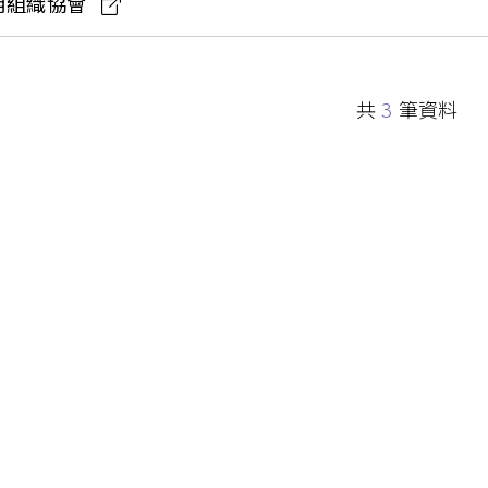
明組織協會
共
3
筆資料