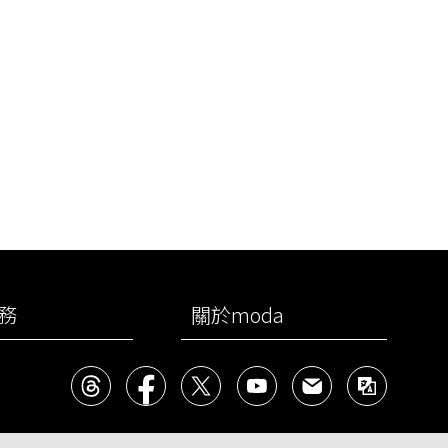
務
關於moda
Threads
facebook
X
YouTube
民意信箱
雙語