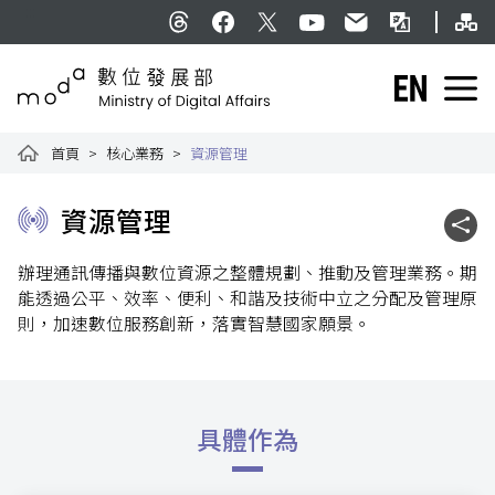
跳到主要內容
網
:::
Threads
facebook
X
YouTube
民意信箱
雙語詞彙
English
數位發展部全球資訊網
首頁
核心業務
資源管理
:::
資源管理
社群
辦理通訊傳播與數位資源之整體規劃、推動及管理業務。期
能透過公平、效率、便利、和諧及技術中立之分配及管理原
則，加速數位服務創新，落實智慧國家願景。
具體作為