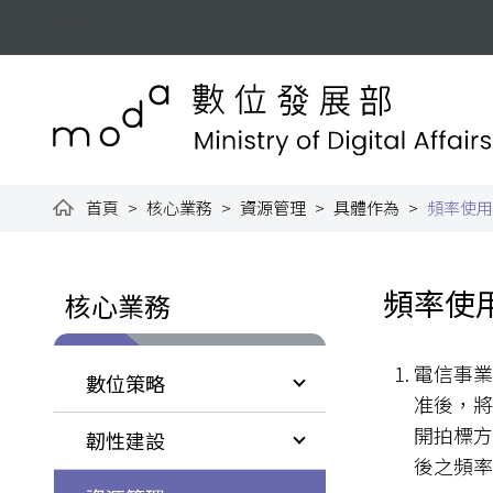
跳到主要內容
:::
數位發展部全球資訊網
首頁
核心業務
資源管理
具體作為
頻率使用
:::
:::
頻率使
核心業務
電信事業
數位策略
准後，
開拍標
韌性建設
後之頻