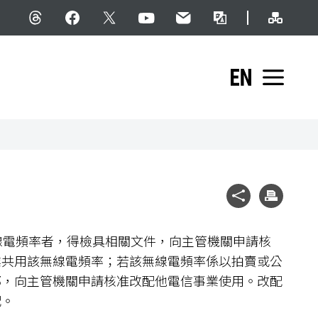
網站導
Threads
facebook
X
YouTube
民意信箱
雙語詞彙
English
展開
社群分享
列印
線電頻率者，得檢具相關文件，向主管機關申請核
業共用該無線電頻率；若該無線電頻率係以拍賣或公
部，向主管機關申請核准改配他電信事業使用。改配
配。