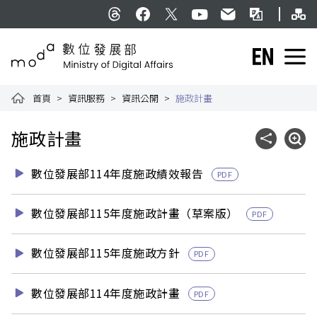
跳到主要內容
網
:::
Threads
facebook
X
YouTube
民意信箱
雙語詞彙
English
數位發展部全球資訊網
首頁
資訊服務
資訊公開
施政計畫
:::
施政計畫
社群分享
展開
數位發展部114年度施政績效報告
PDF
數位發展部115年度施政計畫（草案版）
PDF
數位發展部115年度施政方針
PDF
數位發展部114年度施政計畫
PDF