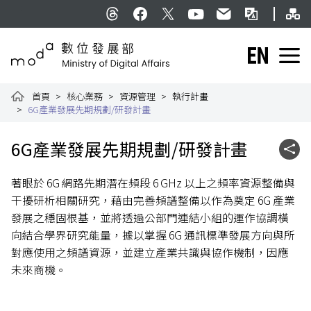
跳到主要內容
網
:::
Threads
facebook
X
YouTube
民意信箱
雙語詞彙
English
數位發展部全球資訊網
首頁
核心業務
資源管理
執行計畫
6G產業發展先期規劃/研發計畫
:::
6G產業發展先期規劃/研發計畫
社群
著眼於 6G 網路先期潛在頻段 6 GHz 以上之頻率資源整備與
干擾研析相關研究，藉由完善頻譜整備以作為奠定 6G 產業
發展之穩固根基，並將透過公部門連結小組的運作協調橫
向結合學界研究能量，據以掌握 6G 通訊標準發展方向與所
對應使用之頻譜資源，並建立產業共識與協作機制，因應
未來商機。