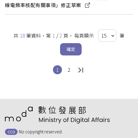
線電頻率核配有關事項」修正草案
共
28
筆資料，第
1
/
2
頁，
每頁顯示
筆
確定
第
頁
第
頁
1
2
:::
No copyright reserved.
CC0