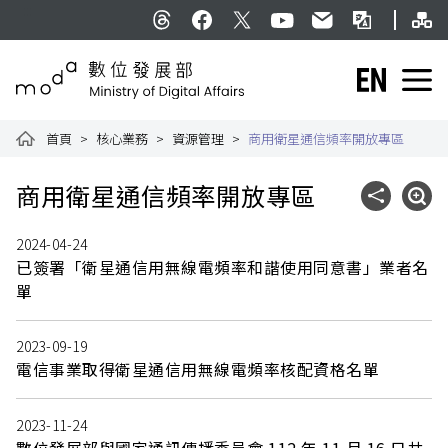
跳到主要內容
網
:::
Threads
facebook
X
YouTube
民意信箱
雙語詞彙
English
數位發展部全球資訊網
首頁
核心業務
資源管理
商用衛星通信頻率開放專區
:::
商用衛星通信頻率開放專區
社群分享
展開
2024-04-24
已簽署「衛星通信用無線電頻率和諧使用同意書」業者名
單
2023-09-19
電信事業取得衛星通信用無線電頻率核配資格名單
2023-11-24