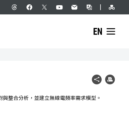
網站導
Threads
facebook
X
YouTube
民意信箱
雙語詞彙
English
展開
社群分享
列印
對與整合分析，並建立無線電頻率需求模型。