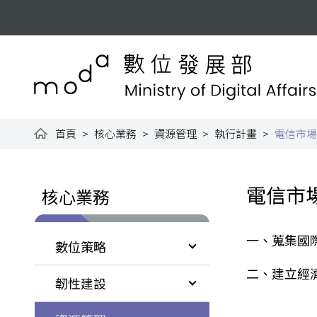
跳到主要內容
:::
數位發展部全球資訊網
首頁
核心業務
資源管理
執行計畫
電信市場
:::
:::
電信市
核心業務
一、蒐集國
數位策略
二、建立經
韌性建設