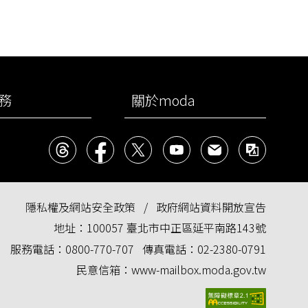
務
關於moda
Threads
facebook
X
YouTube
民意信箱
雙語
隱私權及網站安全政策
政府網站資料開放宣告
地址：
100057 臺北市中正區延平南路143號
服務電話：
0800-770-707
傳真電話：
02-2380-0791
民意信箱：
www-mailbox.moda.gov.tw