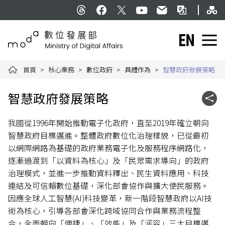
跳到主要內容
網
:::
Threads
facebook
X
YouTube
民意信箱
雙語詞彙
English
數位發展部全球資訊網
首頁
核心業務
數位政府
具體作為
智慧政府發展策略
:::
智慧政府發展策略
社群
我國從1996年開始推動電子化政府，直至2019年確立朝向
智慧政府目標邁進。整體政府數位化治理樣貌，已從最初
以網際網路為基礎的政府業務電子化及服務程序網路化，
逐漸過渡到「以資料為核心」及「民眾需求導向」的政府
治理模式，並進一步推動資料釋出、民生資料應用、科技
連結及可信賴數位基礎，深化部會協作與擴大便民服務。
因應全球人工智慧(AI)科技變革，新一階段智慧政府以AI技
術為核心，引導各部會深化跨域協同合作與業務流程整
合，全面朝向「便捷」、「效能」及「涵容」三大目標邁