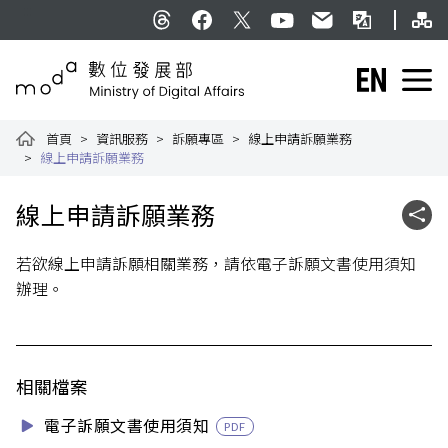
跳到主要內容
網
:::
Threads
facebook
X
YouTube
民意信箱
雙語詞彙
English
數位發展部全球資訊網
首頁
資訊服務
訴願專區
線上申請訴願業務
線上申請訴願業務
:::
線上申請訴願業務
社群
若欲線上申請訴願相關業務，請依電子訴願文書使用須知
辦理。
相關檔案
電子訴願文書使用須知
PDF