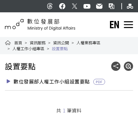
跳到主要內容
網
:::
Threads
facebook
X
YouTube
民意信箱
雙語詞彙
English
數位發展部全球資訊網
首頁
資訊服務
資訊公開
人權業務專區
人權工作小組專區
設置要點
:::
設置要點
社群分享
展開
數位發展部人權工作小組設置要點
PDF
共
1
筆資料