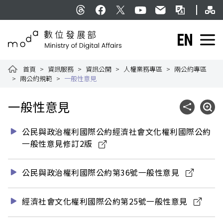
跳到主要內容
網
:::
Threads
facebook
X
YouTube
民意信箱
雙語詞彙
English
數位發展部全球資訊網
首頁
資訊服務
資訊公開
人權業務專區
兩公約專區
兩公約規範
一般性意見
:::
一般性意見
社群分享
展開
公民與政治權利國際公約經濟社會文化權利國際公約
一般性意見修訂2版
公民與政治權利國際公約第36號一般性意見
經濟社會文化權利國際公約第25號一般性意見