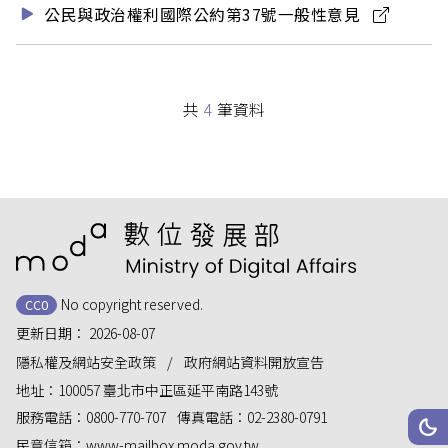
公民與政治權利國際公約第37號一般性意見
共
4
筆資料
:::
No copyright reserved.
CC0
更新日期：
2026-08-07
隱私權及網站安全政策
政府網站資料開放宣告
地址：
100057 臺北市中正區延平南路143號
服務電話：
0800-770-707
傳真電話：
02-2380-0791
網站
深
民意信箱：
www-mailbox.moda.gov.tw