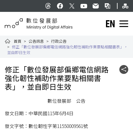
跳到主要內容
網
:::
Threads
facebook
X
YouTube
民意信箱
雙語詞彙
English
數位發展部全球資訊網
首頁
公告訊息
行政公告
修正「數位發展部偏鄉電信網路強化韌性補助作業要點相關書表」，
並自即日生效
:::
修正「數位發展部偏鄉電信網路
社群
強化韌性補助作業要點相關書
表」，並自即日生效
數位發展部 公告
發文日期：中華民國115年6月4日
發文字號：數位韌性字第11550009561號