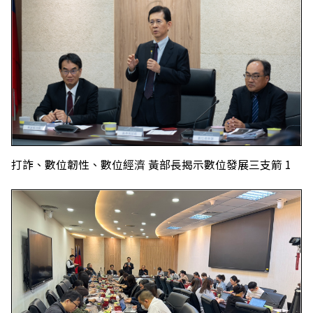
打詐、數位韌性、數位經濟 黃部長揭示數位發展三支箭 1