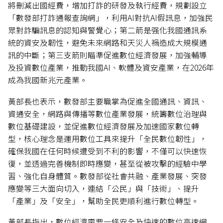
將刪減出國經費，增加打詐的研發及執行經費，規劃設立
「數發部打詐通報查詢網」，利用AI對抗AI假訊息，加強民
眾對詐騙訊息的認知與警覺心；第二箭是强化我國通訊系
統的資安及韌性，避免未來網路和天災人禍造成大規模通
訊的中斷；第三支箭則瞄準促進數位經濟發展，加強輔導
及投資數位產業，推動我國AI、軟體及資安產業，在2026年
成為我國新兆元產業。
黃部長也表示，數發部主要職掌為促進全國通訊、資訊、
資通安全，網路與傳播等數位產業發展，統籌數位治理與
數位基礎建設，並促進數位經濟發展及加速國家數位轉
型，核心理念是運用數位工具來提升「全民數位韌性」，
確保我國在任何時候遭受到不利的影響，不僅可以快速恢
復，並透過完善機制即時應變，甚至從被攻擊的經驗中學
習、強化自身體質。數發部從社會共融、產業發展、突發
應變等三大面向切入，連結「公民」與「技術」、提升
「產業」及「安全」，幫助全民更順利進行數位轉型。
黃部長指出，數位經濟需要一條安全及快速的數位高速網