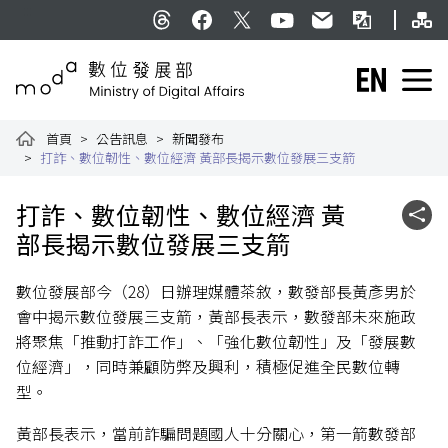
跳到主要內容
網
:::
Threads
facebook
X
YouTube
民意信箱
雙語詞彙
English
數位發展部全球資訊網
首頁
公告訊息
新聞發布
打詐、數位韌性、數位經濟 黃部長揭示數位發展三支箭
:::
打詐、數位韌性、數位經濟 黃
社群
部長揭示數位發展三支箭
數位發展部今（28）日辦理媒體茶敘，數發部長黃彥男於
會中揭示數位發展三支箭，黃部長表示，數發部未來施政
將聚焦「推動打詐工作」、「強化數位韌性」及「發展數
位經濟」，同時兼顧防弊及興利，積極促進全民數位轉
型。
黃部長表示，當前詐騙問題國人十分關心，第一箭數發部