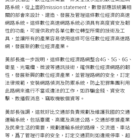
路系統，從上面的mission statement，數發部應該統籌相
關的部會來設計、建造、發展及管理這條數位經濟的高速
網路系統。這條數位高速網路系統必須具有高度資安及韌
性的功能，可提供政府各單位數位轉型所需的技術及工
具，並讓所有的產業容易使用這條可信任數位經濟高速路
網，發展新的數位經濟產業。
黃部長進一步說明，這條數位經濟路網整合4G、5G、6G、
衛星、光電纜、微波等通訊技術，確保數位經濟網路的韌
性，發展新興的數位經濟產業，並管理路網的安全，訂定
法律規範，安裝網路偵測及防禦系統，防止犯罪集團利用
此路網來進行不當或違法的工作，如詐騙金錢、資安攻
擊、散播假消息、竊取機敏個資等。
黃部長強調，這就好比交通部負責規劃及維護我國的交通
運輸系統，包括臺鐵、高鐵及高速公路。交通部根據產業
及民衆生活的需要，規劃運輸系統的路線、交流道、車站
等，爲了管理行車的安全，訂定交通罰則如違規停車、超