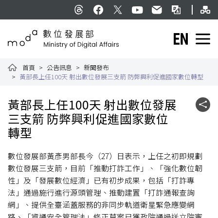
跳到主要內容
網
:::
Threads
facebook
X
YouTube
民意信箱
雙語詞彙
English
數位發展部全球資訊網
首頁
公告訊息
新聞發布
黃部長上任100天 射出數位發展三支箭 防弊興利促進國家數位轉型
:::
黃部長上任100天 射出數位發展
社群
三支箭 防弊興利促進國家數位
轉型
數位發展部黃彥男部長今（27）日表示，上任之初即規劃
數位發展三支箭，目前「推動打詐工作」、「強化數位韌
性」及「發展數位經濟」已有初步成果，包括「打詐專
法」通過施行進行源頭管理、推動建置「打詐通報查詢
網」、提供全臺涵蓋服務的非同步軌道衛星緊急應變網
路、「資通安全管理法」修正草案已獲政院通過送立院審