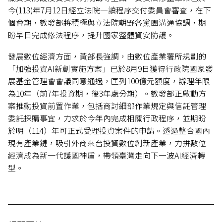
今(113)年7月12日經立法院一讀程序交付委員會審查，在下
個會期，數發部將積極與立法院朝野各黨團溝通協調，期
盼早日完成修法程序，提升國家整體資安防護。
發展數位經濟方面，黃部長強調，由數位產業署所規劃的
「加強投資AI新創實施方案」已於8月9日獲得行政院國家發
展基金管理會會議同意通過，匡列100億元額度，辦理年限
為10年（前7年投資期，後3年處分期）。數發部正啟動方
案推動投資前置作業，包括商討細部作業規定與信託管理
委託採購事宜，力求於今年內完成相關行政程序，並期盼
於明（114）年可正式受理投資案件的申請。透過整合國內
現有產業鏈，吸引外商來台投資數位創新產業，力拼數位
經濟成為新一代護國神盾，帶領臺灣走向下一波AI經濟轉
型。