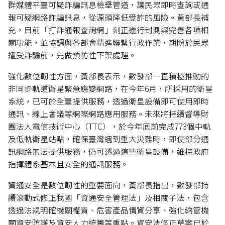
群媒體平臺可疑詐騙訊息檢舉管道，讓民眾即時查詢或通
報可疑網路詐騙訊息，從源頭降低受詐的風險。黃部長補
充，目前「打詐通報查詢網」刻正進行封測與完善各項相
關功能，並協調與各部會精進聯繫行政作業，期盼於民眾
遭受詐騙前，先做預防性下架處理。
強化數位韌性方面，黃部長表示，數發部一直積極推動的
非同步軌道衛星緊急應變網路，在今年6月，所採用的衛星
系統，已可於全臺提供服務，透過衛星設備即可使用即時
通訊、線上會議等網際網路應用服務。未來將持續督導財
團法人電信技術中心（TTC），於今年底前完成773個中軌
及低軌衛星站點，確保臺灣遇到重大災難時，即使部分通
訊網路無法提供服務，仍可透過這些衛星設備，維持政府
指揮體系基本且安全的通訊服務。
資通安全是數位韌性的重要面向，黃部長指出，數發部持
續滾動式修正我國「資通安全管理法」及相關子法，包含
透過法規明確機關權責、危害產品情資分享、強化納管機
關資安防護及資安人力統籌等重點。資安法修正草案已於