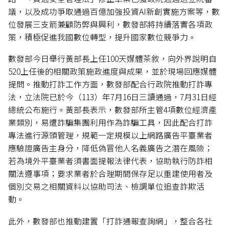
議，以及成功爭取通過百億加強投資AI新創實施方案等，數
位發展三支箭兼顧防弊與興利，數發部將持續落實各項政
策，積極促進我國數位轉型，提升國家數位競爭力。
數發部今日舉行黃部長上任100天媒體茶敘，向外界說明自
520上任後的相關政策施政進度與成果，並於現場回應媒體
提問。推動打詐工作方面，數發部配合行政院推動打詐專
法，立法院已於今（113）年7月16日三讀通過，7月31日經
總統公布施行。黃部長表示，數發部所主管4項數位經濟產
業類別，易遭詐騙集團利用作為詐騙工具，因此配合打詐
專法進行源頭管理，規範一定規模以上網路廣告平臺業者
應驗證廣告主身分，降低偽冒他人名義廣告之潛在風險；
若為境外平臺業者須書面提報法律代表，協助執行防詐相
關法遵事項；要求業者於合理期間保存足以重建使用者及
個別交易之相關資料以協助司法、檢調單位追查詐欺活
動。
此外，數發部也推動建置「打詐通報查詢網」，整合各社