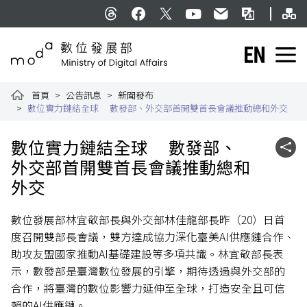
跳到主要內容
網
:::
Threads
facebook
X
YouTube
民意信箱
雙語詞彙
English
數位發展部全球資訊網
首頁
公告訊息
新聞發布
數位實力鏈結全球 數發部、外交部首開雙首長會議推動總和外交
:::
數位實力鏈結全球 數發部、
社群
外交部首開雙首長會議推動總和
外交
數位發展部林宜敬部長與外交部林佳龍部長昨（20）日首
度召開雙部長會議，雙方達成協力深化臺美AI供應鏈合作、
助攻友盟國家推動AI基礎建設等多項共識。林宜敬部長表
示，數發部是臺灣數位發展的引擎，期待透過與外交部的
合作，將臺灣的數位影響力延伸至全球，打造安全且可信
賴的AI供應鏈。