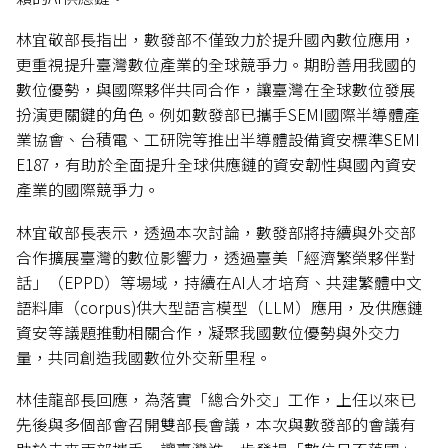
林宜敬部長指出，數發部不僅致力於提升國內數位應用，
更重視提升臺灣數位產業的全球競爭力。期盼善用我國的
數位優勢，與國際夥伴共同合作，讓臺灣在全球數位發展
扮演更關鍵的角色。例如數發部已攜手SEMI國際半導體產
業協會、台積電、工研院等推出半導體設備資安標準SEMI
E187，有助於全面提升全球供應鏈的資安韌性與國內資安
產業的國際競爭力。
林宜敬部長表示，透過本次討論，數發部將持續與外交部
合作擴展臺灣的數位影響力，透過臺美「經濟繁榮夥伴對
話」（EPPD）等場域，持續在AI人才培育、共建繁體中文
語料庫（corpus)供大型語言模型（LLM）應用，及供應鏈
資安等議題推動相關合作，凝聚我國數位優勢與外交力
量，共同創造我國數位外交新里程。
林佳龍部長回應，為落實「總合外交」工作，上任以來已
先後與多個部會召開雙部長會議，本次與數發部的會議有