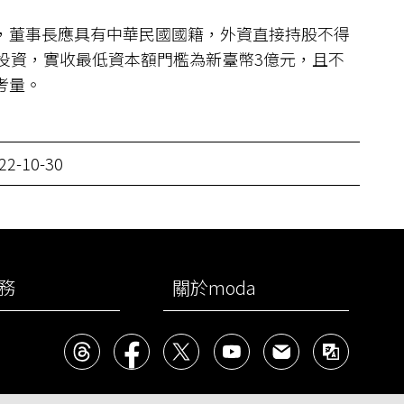
，董事長應具有中華民國國籍，外資直接持股不得
人投資，實收最低資本額門檻為新臺幣3億元，且不
考量。
22-10-30
務
關於moda
Threads
facebook
X
YouTube
民意信箱
雙語