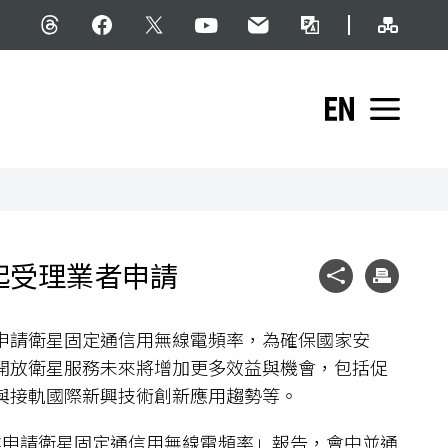
網站導
Threads
facebook
X
YouTube
民意信箱
雙語詞彙
English
展開
起受理業者申請
社群分享
列印
業者申請衛星固定通信用無線電頻率，為確保國家安
開放衛星服務未來將增加更多效益與機會，包括促
與接軌國際新興技術創新應用趨勢等。
業申請衛星固定通信用無線電頻率」報告，會中並通