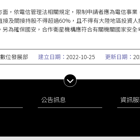
方面，依電信管理法相關規定，限制申請者應為電信事業
，直接及間接持股不得超過60%，且不得有大陸地區投資
。另為確保國安，合作衛星機構應符合有關機關國家安全
數位發展部
建立日期：
2022-10-25
更新日期：
20
展開子選單
公告訊息
資訊服