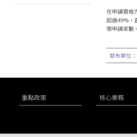
在申請資格
超過49%
限申請家數
發布單位：
:::
重點政策
核心業務