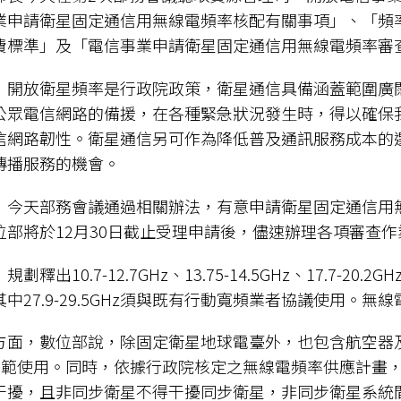
業申請衛星固定通信用無線電頻率核配有關事項」、「頻
費標準」及「電信事業申請衛星固定通信用無線電頻率審
，開放衛星頻率是行政院政策，衛星通信具備涵蓋範圍廣
公眾電信網路的備援，在各種緊急狀況發生時，得以確保
信網路韌性。衛星通信另可作為降低普及通訊服務成本的
傳播服務的機會。
，今天部務會議通過相關辦法，有意申請衛星固定通信用無
位部將於12月30日截止受理申請後，儘速辦理各項審查作
釋出10.7-12.7GHz、13.75-14.5GHz、17.7-20
中27.9-29.5GHz須與既有行動寬頻業者協議使用。
方面，數位部說，除固定衛星地球電臺外，也包含航空器
）規範使用。同時，依據行政院核定之無線電頻率供應計畫
干擾，且非同步衛星不得干擾同步衛星，非同步衛星系統