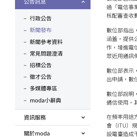
公告訊息
過「電信事
核配審查收
行政公告
新聞發布
數位部指出
涵蓋，提供
新聞參考資料
作，增進電
常見問題澄清
眾近用通訊
招標公告
數位部表示
徵才公告
出申請，數
多媒體專區
數位部說明，規劃
moda小辭典
通信使用，其
在頻率用途
資訊服務
會（ITU
關於moda
設電臺造成