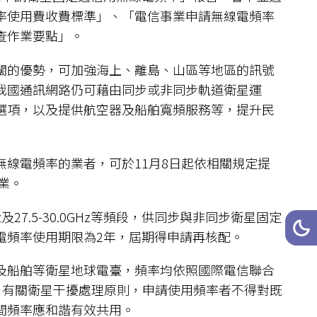
率使用費收費標準」、「電信事業申請無線電頻率
查作業要點」。
闊的優勢，可加強海上、離島、山區等地區的訊號
我國通訊網路仍可藉由同步或非同步軌道衛星運
選項，以及提供航空器及船舶寬頻服務等，提升民
線電頻率的業者，可於11月8日起依相關規定提
業。
.2GHz及27.5-30.0GHz等頻段，供同步與非同步衛星固定
網站
深
無線電頻率使用期限為2年，屆期得申請再核配。
及船舶等衛星地球電臺，頻率均依照國際電信聯合
，有關衛星干擾處理原則，申請使用頻率者不得對既
間頻率應和諧有效共用。