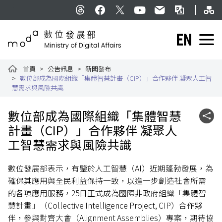
跳到主要內容
網
:::
Threads
facebook
X
YouTube
民意信箱
雙語詞彙
English
數位發展部全球資訊網
首頁
公告訊息
新聞發布
數位部成為國際組織「集體智慧計畫（CIP）」合作夥伴 凝聚人工智
慧需求與風險共識
:::
數位部成為國際組織「集體智慧
社群
計畫（CIP）」合作夥伴 凝聚人
工智慧需求與風險共識
數位發展部表示，有鑒於人工智慧（AI）近期蓬勃發展，為
確保其應用與全民利益保持一致，以進一步創造社會所需
的各項應用服務，25日正式成為國際非政府組織「集體智
慧計畫」（Collective Intelligence Project, CIP）合作夥
伴，參與對齊大會（Alignment Assemblies）專案，期待協