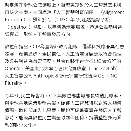
助臺灣在全球公眾領域上，凝聚民眾對於人工智慧需求與
風險之共識，共同處理「人工智慧對齊問題」（Alignment
Problem）。預計於今（2023）年7月起透過點子松
（Ideathon）活動，以臺灣為示範場域，透過公民參與審
議模式，形塑人工智慧發展方向。
數位部指出，CIP為國際非政府組織，倡議科技應兼具社會
發展、產業進步、全民信任，人工智慧發展應以符合倫理
及公共利益為首要任務。其合作夥伴包含推出ChatGPT的
OpenAI、美國東北大學治理研究實驗室（The GovLab）、
人工智慧公司 Anthropic 和多元宇宙研究智庫 GETTING-
Plurality 。
今年3月民主峰會時，CIP 與數位部唐鳳部長啓動此專案，
與全球各地民衆形塑共識，促使人工智慧得以對齊人類價
值觀。數位部加入此專案，期盼可促進臺灣在發展人工智
慧時，能兼具數位民主與全球夥伴關係，持續塑造多元涵
融的數位文化。