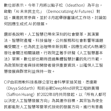
數位部表示，今年 7 月將以點子松（Ideathon）為平台，
啟動「AI 未來民主化」（Democratizing AI Futures）對
話，廣邀民眾參與，並於 8 月起舉辦審議式工作坊，討論如
何因應生成式 AI 的發展。
唐部長說明，人工智慧已帶來深刻的社會變革，其演算
法、智慧財產權、科技倫理、公共服務和社會影響等議題
備受關注，也為民主治理帶來新挑戰。因應生成式AI熱潮引
發社會關注相關議題，行政院正著手研擬《人工智慧基本
法》草案，數位部也期待透過集體智慧計畫的先行示範，
為政策制定者與技術開發者提供重要資訊，以確保人工智
慧發展與群眾利益保持一致。
CIP由前微軟科技長辦公室社會科學家迪芙娃．悉達斯
（Divya Siddarth）和前谷歌DeepMind研究工程師黃珊
（Saffron Huang）於2022年8月共同發起，以「所有人都可
以決定人工智慧發展方向」為其運作目標，其宗旨為使全
民都能對人工智慧等變革式技術的發展方向，進行有意義