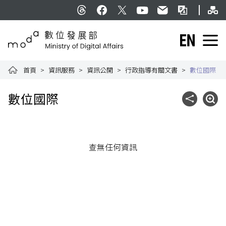
跳到主要內容
網
:::
Threads
facebook
X
YouTube
民意信箱
雙語詞彙
English
數位發展部全球資訊網
首頁
資訊服務
資訊公開
行政指導有關文書
數位國際
:::
數位國際
社群分享
展開
查無任何資訊