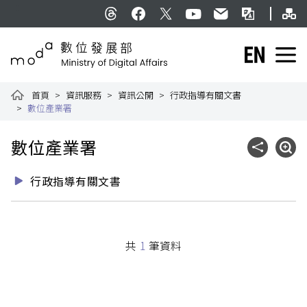
跳到主要內容
網
:::
Threads
facebook
X
YouTube
民意信箱
雙語詞彙
English
數位發展部全球資訊網
首頁
資訊服務
資訊公開
行政指導有關文書
數位產業署
:::
數位產業署
社群分享
展開
行政指導有關文書
共
1
筆資料