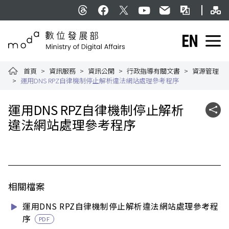
跳到主要內容
網
:::
Threads
facebook
X
YouTube
民意信箱
雙語詞彙
English
數位發展部全球資訊網
首頁
資訊服務
資訊公開
行政指導有關文書
資源管理
運用DNS RPZ自律機制停止解析違法網站處理參考程序
:::
運用DNS RPZ自律機制停止解析
社群
違法網站處理參考程序
相關檔案
運用DNS RPZ自律機制停止解析違法網站處理參考程
序
PDF